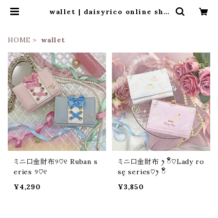
wallet | daisyrico online sho
p
HOME
wallet
ミニ口金財布୨♡୧ Ruban s
ミニ口金財布 ꫂ ၴႅၴ♡Lady ro
eries ୨♡୧
sę series♡ꫂ ၴႅၴ
¥4,290
¥3,850