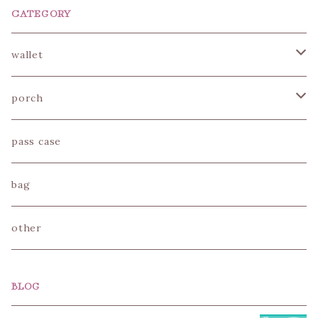
CATEGORY
wallet
mini wallet
porch
long wallet
porch
pass case
mini porch
bag
vanity porch
other
pen porch
BLOG