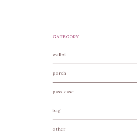
CATEGORY
wallet
mini wallet
porch
long wallet
porch
pass case
mini porch
bag
vanity porch
other